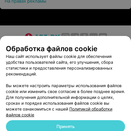
На правах рекламы
О проекте
Новости проекта
Размещение рекламы
Обработка файлов cookie
Медицинский маркетинг
Публичный договор
Наш сайт использует файлы cookie для обеспечения
удобства пользователей сайта, его улучшения, сбора
Пользовательское соглашение
Способы оплаты
статистики и предоставления персонализированных
Вакансии
Партнеры
рекомендаций.
Написать руководителю 103.by
Вы можете настроить параметры использования файлов
Написать в поддержку
cookie или изменить свое согласие в более позднее время.
Персональные настройки cookie
Для получения дополнительной информации о целях,
сроках и порядке использования файлов cookie вы
Обработка персональных данных
можете ознакомиться с нашей
Политикой обработки
файлов cookie
Принять