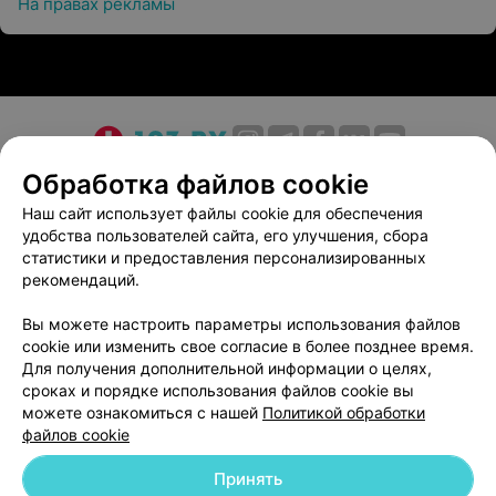
На правах рекламы
О проекте
Новости проекта
Размещение рекламы
Обработка файлов cookie
Медицинский маркетинг
Публичный договор
Наш сайт использует файлы cookie для обеспечения
удобства пользователей сайта, его улучшения, сбора
Пользовательское соглашение
Способы оплаты
статистики и предоставления персонализированных
Вакансии
Партнеры
рекомендаций.
Написать руководителю 103.by
Вы можете настроить параметры использования файлов
Написать в поддержку
cookie или изменить свое согласие в более позднее время.
Персональные настройки cookie
Для получения дополнительной информации о целях,
сроках и порядке использования файлов cookie вы
Обработка персональных данных
можете ознакомиться с нашей
Политикой обработки
файлов cookie
Принять