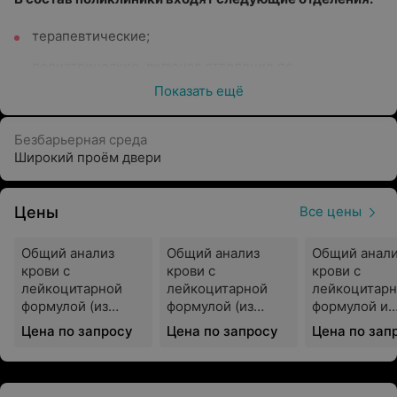
терапевтические;
педиатрические, включая отделение по
медицинскому обеспечению детей в
Показать ещё
организованных коллективах;
травматолого - хирургическое;
Безбарьерная среда
Широкий проём двери
офтальмологическое;
стоматологическое;
Цены
Все цены
женская консультация;
Общий анализ
Общий анализ
Общий анал
профилактики;
крови с
крови с
крови с
медицинской реабилитации;
лейкоцитарной
лейкоцитарной
лейкоцитар
формулой (из
формулой (из
формулой и
функциональной и рентген диагностики;
пальца)
вены)
подсчетом
Цена по запросу
Цена по запросу
Цена по зап
ретикулоцито
клинико-диагностическая лаборатория;
пальца)
отделение дневного пребывания (мощность 26
коек).